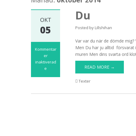
Du
OKT
05
Posted by
Lillshihan
Var var du när de dömde mig? V
Men Du har ju alltid försvarat 
Kommentar
muren Men dins svarta ord klo
er
inaktiverad
READ MORE →
e
för
Du
Texter