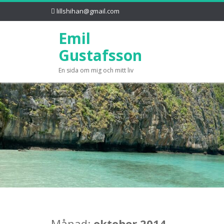
lillshihan@gmail.com
Emil
Gustafsson
En sida om mig och mitt liv
Månad:
oktober 2014