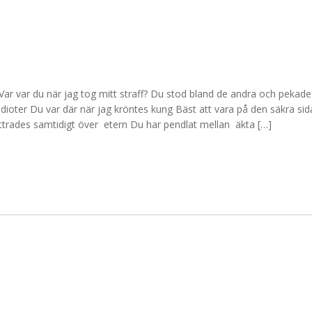
ar var du när jag tog mitt straff? Du stod bland de andra och pekade 
idioter Du var där när jag kröntes kung Bäst att vara på den säkra si
ttrades samtidigt över etern Du har pendlat mellan äkta […]