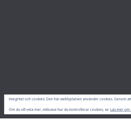
Integritet och cookies: Den här webbplatsen använder cookies. Genom a
Om du vill veta mer, inklusive hur du kontrollerar cookies, se:
Läs mer om 