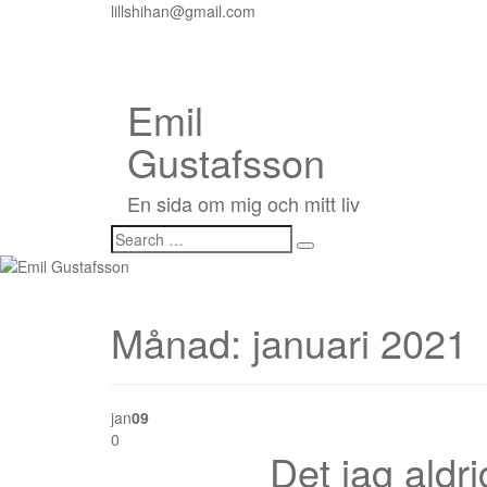
lillshihan@gmail.com
Emil
Gustafsson
En sida om mig och mitt liv
Månad:
januari 2021
jan
09
0
Det jag aldri