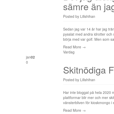
sämre än jag
Posted by
Lillshihan
Sedan jag var 14 år har jag trä
pysslat med andra idrotter och 
börja med var golf. Men som sa
Read More →
Vardag
jan
02
0
Skitnödiga 
Posted by
Lillshihan
Har inte bloggat på hela 2020 me
plattformar blir mer och mer ski
vänsterbliven för kioskmongo i 
Read More →