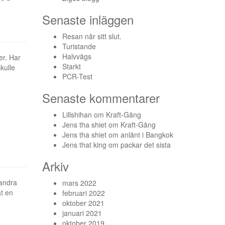
Senaste inläggen
Resan når sitt slut.
Turistande
Halvvägs
er. Har
Starkt
kulle
PCR-Test
Senaste kommentarer
Lillshihan
om
Kraft-Gång
Jens tha shiet
om
Kraft-Gång
Jens tha shiet
om
anlänt i Bangkok
Jens that king
om
packar det sista
Arkiv
 andra
mars 2022
at en
februari 2022
oktober 2021
januari 2021
oktober 2019