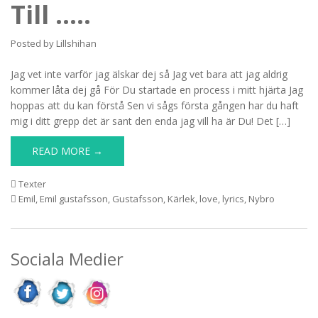
Till …..
Posted by
Lillshihan
Jag vet inte varför jag älskar dej så Jag vet bara att jag aldrig
kommer låta dej gå För Du startade en process i mitt hjärta Jag
hoppas att du kan förstå Sen vi sågs första gången har du haft
mig i ditt grepp det är sant den enda jag vill ha är Du! Det […]
READ MORE →
Texter
Emil
,
Emil gustafsson
,
Gustafsson
,
Kärlek
,
love
,
lyrics
,
Nybro
Sociala Medier