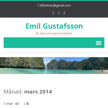
lillshihan@gmail.com
Emil Gustafsson
En sida om mig och mitt liv
Månad:
mars 2014
mar
06
0