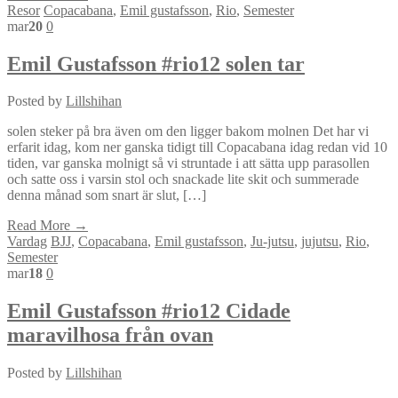
Resor
Copacabana
,
Emil gustafsson
,
Rio
,
Semester
mar
20
0
Emil Gustafsson #rio12 solen tar
Posted by
Lillshihan
solen steker på bra även om den ligger bakom molnen Det har vi
erfarit idag, kom ner ganska tidigt till Copacabana idag redan vid 10
tiden, var ganska molnigt så vi struntade i att sätta upp parasollen
och satte oss i varsin stol och snackade lite skit och summerade
denna månad som snart är slut, […]
Read More →
Vardag
BJJ
,
Copacabana
,
Emil gustafsson
,
Ju-jutsu
,
jujutsu
,
Rio
,
Semester
mar
18
0
Emil Gustafsson #rio12 Cidade
maravilhosa från ovan
Posted by
Lillshihan