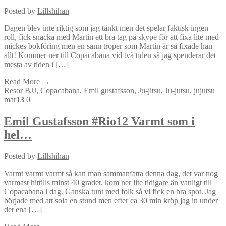
Posted by
Lillshihan
Dagen blev inte riktig som jag tänkt men det spelar faktisk ingen
roll, fick snacka med Martin ett bra tag på skype för att fixa lite med
mickes bokföring men en sann troper som Martin är så fixade han
allt! Kommer ner till Copacabana vid två tiden så jag spenderar det
mesta av tiden i […]
Read More →
Resor
BJJ
,
Copacabana
,
Emil gustafsson
,
Ju-jitsu
,
Ju-jutsu
,
jujutsu
mar
13
0
Emil Gustafsson #Rio12 Varmt som i
hel…
Posted by
Lillshihan
Varmt varmt varmt så kan man sammanfatta denna dag, det var nog
varmast hittills minst 40 grader, kom ner lite tidigare än vanligt till
Copacabana i dag. Ganska tunt med folk så vi fick en bra spot. Jag
började med att sola en stund men efter ca 30 min kröp jag in under
det ena […]