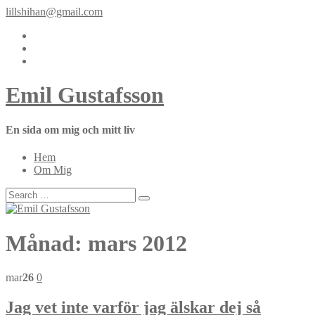
lillshihan@gmail.com
Emil Gustafsson
En sida om mig och mitt liv
Hem
Om Mig
Månad:
mars 2012
mar
26
0
Jag vet inte varför jag älskar dej så