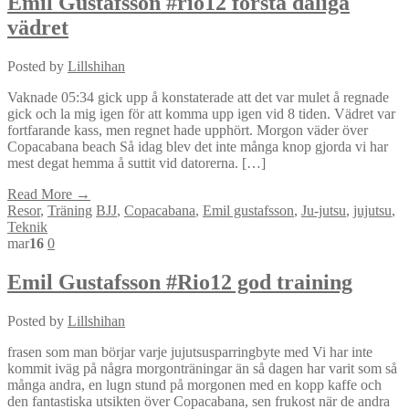
Emil Gustafsson #rio12 första dåliga
vädret
Posted by
Lillshihan
Vaknade 05:34 gick upp å konstaterade att det var mulet å regnade
gick och la mig igen för att komma upp igen vid 8 tiden. Vädret var
fortfarande kass, men regnet hade upphört. Morgon väder över
Copacabana beach Så idag blev det inte många knop gjorda vi har
mest degat hemma å suttit vid datorerna. […]
Read More →
Resor
,
Träning
BJJ
,
Copacabana
,
Emil gustafsson
,
Ju-jutsu
,
jujutsu
,
Teknik
mar
16
0
Emil Gustafsson #Rio12 god training
Posted by
Lillshihan
frasen som man börjar varje jujutsusparringbyte med Vi har inte
kommit iväg på några morgonträningar än så dagen har varit som så
många andra, en lugn stund på morgonen med en kopp kaffe och
den fantastiska utsikten över Copacabana, sen frukost när de andra