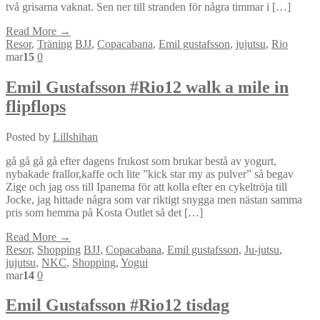
två grisarna vaknat. Sen ner till stranden för några timmar i […]
Read More →
Resor
,
Träning
BJJ
,
Copacabana
,
Emil gustafsson
,
jujutsu
,
Rio
mar
15
0
Emil Gustafsson #Rio12 walk a mile in
flipflops
Posted by
Lillshihan
gå gå gå gå efter dagens frukost som brukar bestå av yogurt,
nybakade frallor,kaffe och lite ”kick star my as pulver” så begav
Zige och jag oss till Ipanema för att kolla efter en cykeltröja till
Jocke, jag hittade några som var riktigt snygga men nästan samma
pris som hemma på Kosta Outlet så det […]
Read More →
Resor
,
Shopping
BJJ
,
Copacabana
,
Emil gustafsson
,
Ju-jutsu
,
jujutsu
,
NKC
,
Shopping
,
Yogui
mar
14
0
Emil Gustafsson #Rio12 tisdag