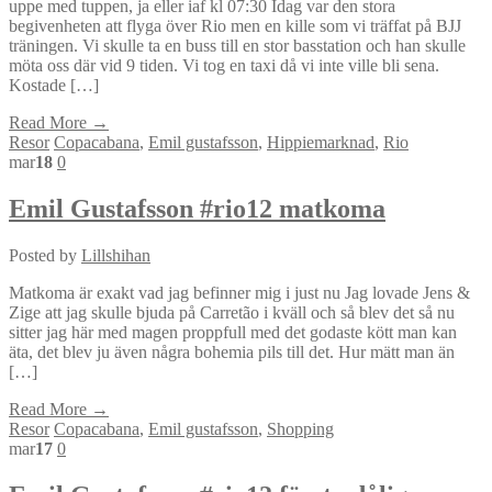
uppe med tuppen, ja eller iaf kl 07:30 Idag var den stora
begivenheten att flyga över Rio men en kille som vi träffat på BJJ
träningen. Vi skulle ta en buss till en stor basstation och han skulle
möta oss där vid 9 tiden. Vi tog en taxi då vi inte ville bli sena.
Kostade […]
Read More →
Resor
Copacabana
,
Emil gustafsson
,
Hippiemarknad
,
Rio
mar
18
0
Emil Gustafsson #rio12 matkoma
Posted by
Lillshihan
Matkoma är exakt vad jag befinner mig i just nu Jag lovade Jens &
Zige att jag skulle bjuda på Carretão i kväll och så blev det så nu
sitter jag här med magen proppfull med det godaste kött man kan
äta, det blev ju även några bohemia pils till det. Hur mätt man än
[…]
Read More →
Resor
Copacabana
,
Emil gustafsson
,
Shopping
mar
17
0