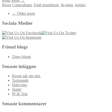
Read More →
Resor
Copacabana
,
Emil gustafsson
,
Ju-jutsu
,
jujutsu
Post
←
Older posts
navigation
Sociala Medier
Friend blogs
Ziges blogg
Senaste inläggen
Resan når sitt slut.
Turistande
Halvvägs
Starkt
PCR-Test
Senaste kommentarer