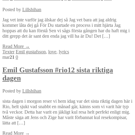
Posted by
Lillshihan
Jag vet inte varför jag älskar dej så Jag vet bara att jag aldrig
kommer låta dej gå För Du startade en process i mitt hjärta Jag
hoppas att du kan förstå Sen vi sågs första gången har du haft mig i
ditt grepp det är sant den enda jag vill ha är Du! Det […]
Read More →
Texter
Emil gustafsson
,
love
,
lyrics
mar
21
0
Emil Gustafsson #rio12 sista riktiga
dagen
Posted by
Lillshihan
sista dagen i morgon reser vi hem idag var det sista riktig dagen här i
Rio, helt sjukt vad snabbt en månad går, känns som vi varit här typ
två veckor. Detta har varit en jäkligt kul resa helt perfekt enligt mig.
Måste säga att Jens och Zige har varit förbannat kul resekompisar,
lätta att […]
Read More →