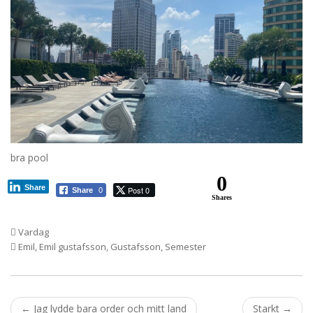
bra pool
0
Share
Post 0
Share
0
Shares
Vardag
Emil
,
Emil gustafsson
,
Gustafsson
,
Semester
Post
←
Jag lydde bara order och mitt land
Starkt
→