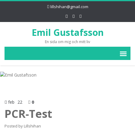
lillshihan@gmail.com
Emil Gustafsson
En sida om mig och mitt liv
feb
22
0
PCR-Test
Posted by
Lillshihan