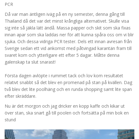
PCR
Då var man äntligen iväg på en ny semester, denna gång till
Thailand då det var det minst krångliga alternativet. Skulle visa
sig inte så jäkla lätt ändå. Massa papper och skit som ska fixas
innan apar som ska laddas ner för att kunna spåra oss om vi blir
sjuka. Och dessa vidriga PCR tester. Dels ett innan avresan från
Sverige sedan ett vid ankomst med påtvingad karantän fram till
svaret kom och ytterligare ett efter 5 dagar. Måtte denna
galenskap ta slut snarast!
Första dagen avlöpte i rummet tack och lov kom resultatet
relativt snabbt så det blev en promenad på stan på kvällen. Dag
två blev det lite poolhäng och en runda shopping samt lite span
efter skräddare.
Nu är det morgon och jag dricker en kopp kaffe och kikar ut
över stan, ska snart gå till poolen och fortsätta på min bok en
stund