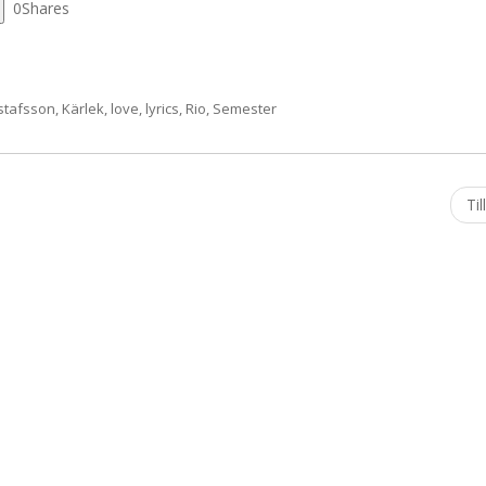
0
Shares
stafsson
,
Kärlek
,
love
,
lyrics
,
Rio
,
Semester
Til