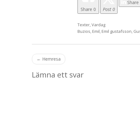
Share
Share
0
Post 0
Texter
,
Vardag
Buzios
,
Emil
,
Emil gustafsson
,
Gu
Post
←
Hemresa
navigation
Lämna ett svar