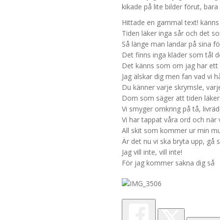
kikade på lite bilder förut, bar
Hittade en gammal text! känns 
Tiden läker inga sår och det so
Så länge man landar på sina föt
Det finns inga kläder som tål d
Det känns som om jag har ett li
Jag älskar dig men fan vad vi hå
Du känner varje skrymsle, varj
Dom som säger att tiden läker 
Vi smyger omkring på tå, livräd
Vi har tappat våra ord och när 
All skit som kommer ur min m
Är det nu vi ska bryta upp, gå 
Jag vill inte, vill inte!
För jag kommer sakna dig så