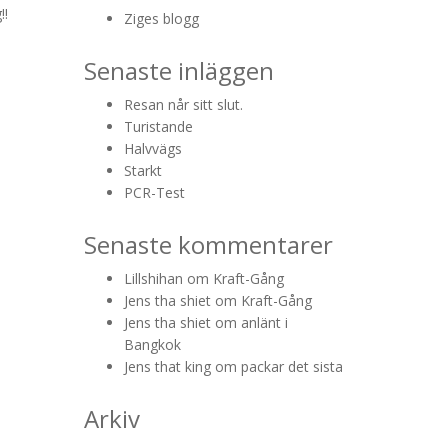
!!
Ziges blogg
Senaste inläggen
Resan når sitt slut.
Turistande
Halvvägs
Starkt
PCR-Test
Senaste kommentarer
Lillshihan
om
Kraft-Gång
Jens tha shiet
om
Kraft-Gång
Jens tha shiet
om
anlänt i
Bangkok
Jens that king
om
packar det sista
Arkiv