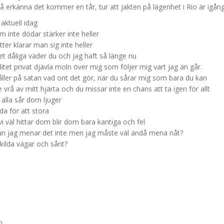
a å erkänna det kommer en tår, tur att jakten på lägenhet i Rio är igång
aktuell idag
m inte dödar stärker inte heller
ter klarar man sig inte heller
et dåliga väder du och jag haft så länge nu
tet privat djävla moln över mig som följer mig vart jag än går.
ller på s
atan vad ont det gör, när du sårar mig som bara du kan
e vrå av mitt hjärta
och du missar inte en chans att ta igen för allt
alla sår dom ljuger
da för att störa
vi väl hittar dom blir dom bara kantiga och fel
un jag menar det inte men jag måste väl ändå mena nåt?
skilda vägar och sånt?