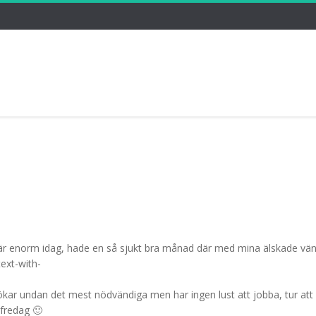
är enorm idag, hade en så sjukt bra månad där med mina älskade vän
stökar undan det mest nödvändiga men har ingen lust att jobba, tur at
 fredag 🙂