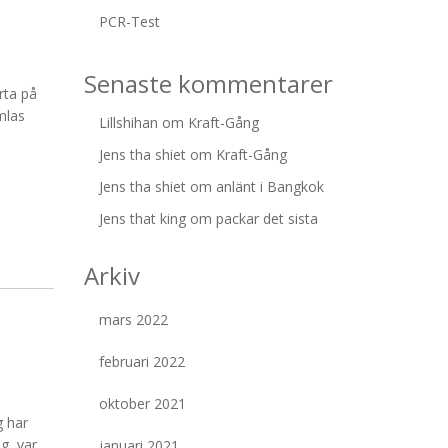
PCR-Test
Senaste kommentarer
rta på
mlas
Lillshihan
om
Kraft-Gång
Jens tha shiet
om
Kraft-Gång
Jens tha shiet
om
anlänt i Bangkok
Jens that king
om
packar det sista
Arkiv
mars 2022
februari 2022
oktober 2021
g har
ag, var
januari 2021