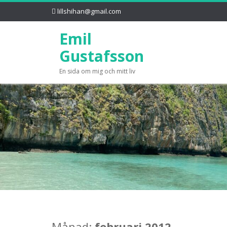
lillshihan@gmail.com
Emil
Gustafsson
En sida om mig och mitt liv
Månad:
februari 2012