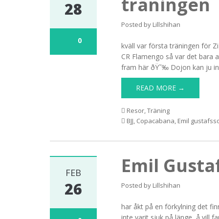
träningen
28
Posted by
Lillshihan
0
kväll var första träningen för
CR Flamengo så var det bara a
fram här ðŸ˜‰ Dojon kan ju i
READ MORE →
Resor
,
Träning
BJJ
,
Copacabana
,
Emil gustafss
Emil Gusta
FEB
26
Posted by
Lillshihan
har åkt på en förkylning det fin
inte varit sjuk på länge, å vill 