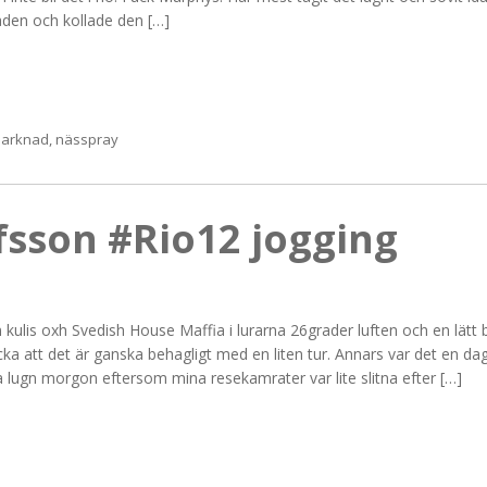
den och kollade den […]
marknad
,
nässpray
fsson #Rio12 jogging
lis oxh Svedish House Maffia i lurarna 26grader luften och en lätt b
cka att det är ganska behagligt med en liten tur. Annars var det en d
a lugn morgon eftersom mina resekamrater var lite slitna efter […]