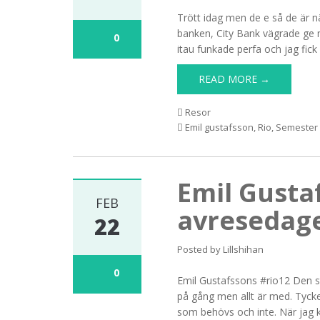
Trött idag men de e så de är när
banken, City Bank vägrade ge 
0
itau funkade perfa och jag fick
READ MORE →
Resor
Emil gustafsson
,
Rio
,
Semester
Emil Gusta
FEB
avresedag
22
Posted by
Lillshihan
0
Emil Gustafssons #rio12 Den st
på gång men allt är med. Tycke
som behövs och inte. När jag ko