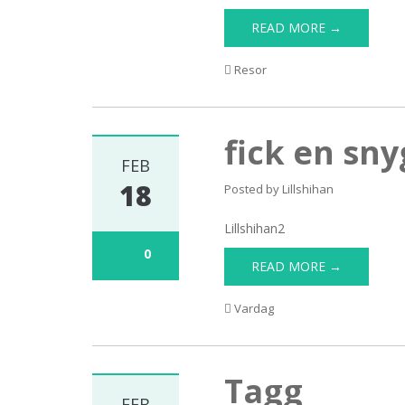
READ MORE →
Resor
fick en sn
FEB
18
Posted by
Lillshihan
Lillshihan2
0
READ MORE →
Vardag
Tagg
FEB