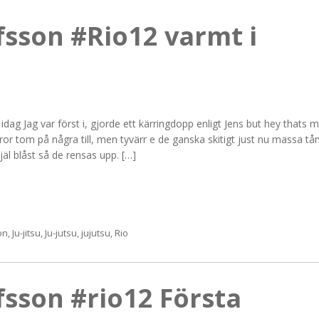
fsson #Rio12 varmt i
 idag Jag var först i, gjorde ett kärringdopp enligt Jens but hey thats m
tror tom på några till, men tyvärr e de ganska skitigt just nu massa tå
äl blåst så de rensas upp. […]
on
,
Ju-jitsu
,
Ju-jutsu
,
jujutsu
,
Rio
fsson #rio12 Första