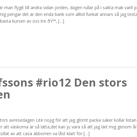
 man flygit till andra sidan jorden, dagen rullar på i sakta mak varit 
mig pengar det är den enda bank som alltid funkat annars så jag test
 bästa kursen av oss tre ðŸ™‚ […]
fssons #rio12 Den stors
en
ors avresedagen Lite nojig för att jag glömt packa saker kollar lista
r att väskorna är så lätta,det kan ju vara så att jag lärt mig genom å
llat av att casa abborren va låst klart för […]