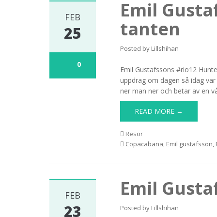
Emil Gusta
FEB
tanten
25
Posted by
Lillshihan
0
Emil Gustafssons #rio12 Hunter
uppdrag om dagen så idag var 
ner man ner och betar av en vå
READ MORE →
Resor
Copacabana
,
Emil gustafsson
,
Emil Gusta
FEB
23
Posted by
Lillshihan