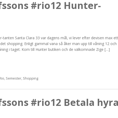
fssons #rio12 Hunter-
-tanten Santa Clara 33 var dagens mål, vi lever efter devisen max et
det shopping. Enligt gammal vana så åker man upp till våning 12 och
ning i taget. Kom till Hunter butiken och de välkomnade Zige […]
Rio
,
Semester
,
Shopping
fssons #rio12 Betala hyr