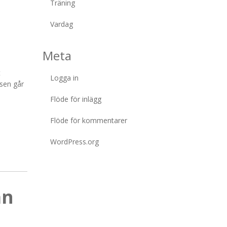
Träning
Vardag
Meta
t
Logga in
 sen går
Flöde för inlägg
Flöde för kommentarer
WordPress.org
an