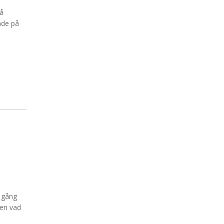
på
ade på
n gång
ren vad