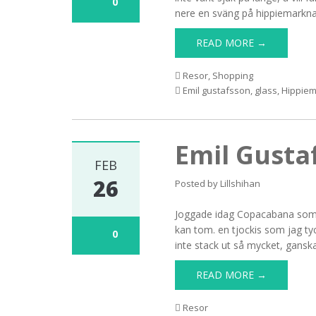
0
nere en sväng på hippiemarkna
READ MORE →
Resor
,
Shopping
Emil gustafsson
,
glass
,
Hippie
Emil Gusta
FEB
26
Posted by
Lillshihan
Joggade idag Copacabana som ku
kan tom. en tjockis som jag ty
0
inte stack ut så mycket, gansk
READ MORE →
Resor