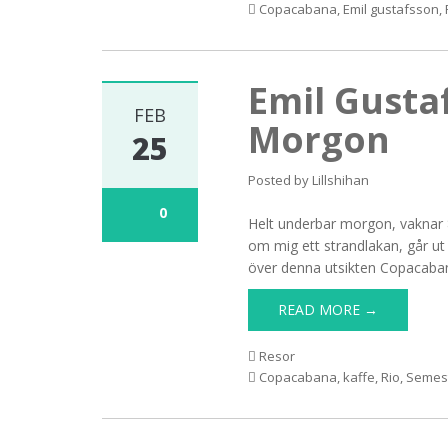
Copacabana
,
Emil gustafsson
,
Emil Gusta
FEB
Morgon
25
Posted by
Lillshihan
0
Helt underbar morgon, vaknar 8
om mig ett strandlakan, går ut 
över denna utsikten Copacabana
READ MORE →
Resor
Copacabana
,
kaffe
,
Rio
,
Semes