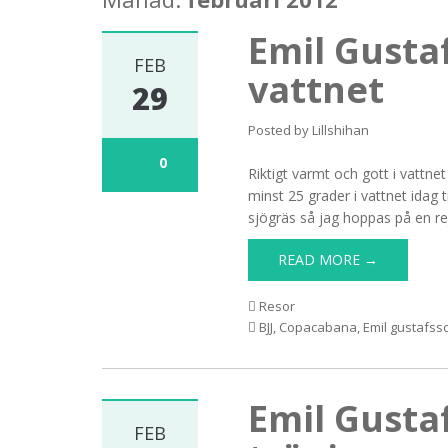
Emil Gusta
FEB
vattnet
29
Posted by
Lillshihan
0
Riktigt varmt och gott i vattnet
minst 25 grader i vattnet idag 
sjögräs så jag hoppas på en rej
READ MORE →
Resor
BJJ
,
Copacabana
,
Emil gustafss
Emil Gusta
FEB