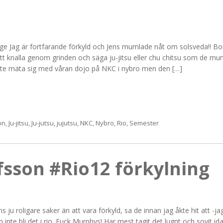
 Zige Jag är fortfarande förkyld och Jens mumlade nåt om solsveda!! Bo
tt knalla genom grinden och säga ju-jitsu eller chu chitsu som de mu
nte mäta sig med våran dojo på NKC i nybro men den […]
on
,
Ju-jitsu
,
Ju-jutsu
,
jujutsu
,
NKC
,
Nybro
,
Rio
,
Semester
fsson #Rio12 förkylning
ns ju roligare saker än att vara förkyld, sa de innan jag åkte hit att -ja
fan inte bli det i rio. Fuck Murphys! Har mest tagit det lugnt och sovit id