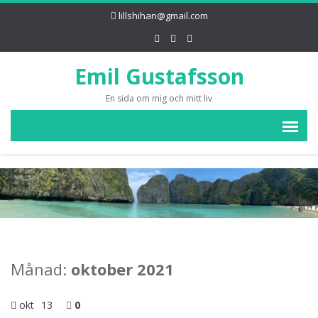
lillshihan@gmail.com
Emil Gustafsson
En sida om mig och mitt liv
Månad:
oktober 2021
okt
13
0